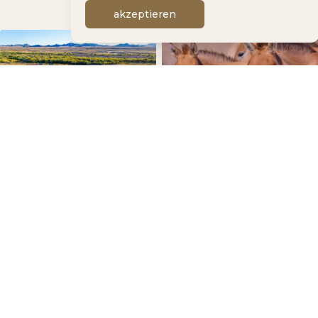
akzeptieren
National Park
Management
Takhi Reintroduction
Wissenschaftliches
Wildlife Conservation
Programm
Community
engagement